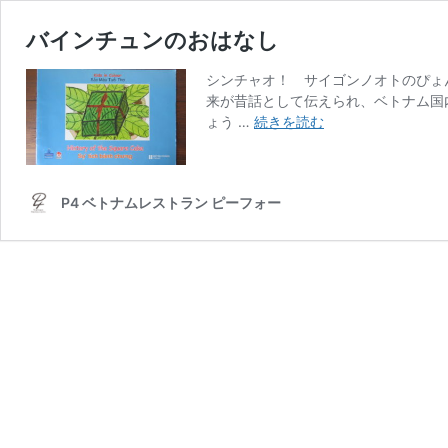
バインチュンのおはなし
シンチャオ！ サイゴンノオトのぴょ
来が昔話として伝えられ、ベトナム国
バ
ょう …
続きを読む
イ
ン
チ
P4 ベトナムレストラン ピーフォー
ュ
ン
の
お
は
な
し