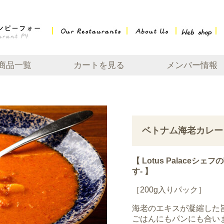
Our Restaurants
About us
W
商品一覧
カートを見る
メンバー情報
ベトナム海老カレー
【 Lotus Palaceシ
す- 】
［200g入りパック］
海老のエキスが凝縮した
ごはんにもパンにも合い