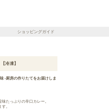
eb shop
ショッピングガイド
 【冷凍】
ェフの味 -厨房の作りたてをお届けしま
旨味たっぷりの辛口カレー。
ます。