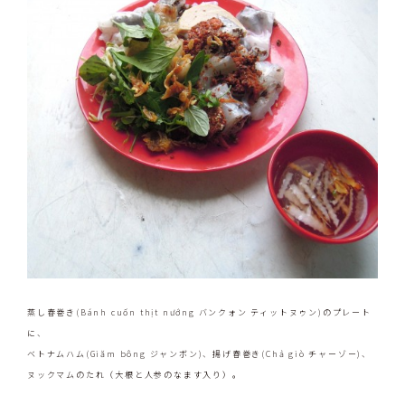
蒸し春巻き(Bánh cuốn thịt nướng バンクォン ティットヌゥン)のプレート
に、
ベトナムハム(Giăm bông ジャンボン)、揚げ春巻き(Chả giò チャーゾー)、
ヌックマムのたれ（大根と人参のなます入り）。