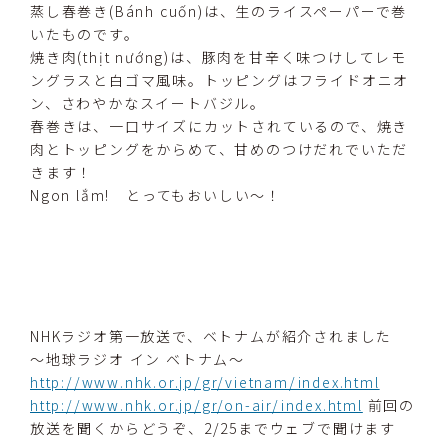
蒸し春巻き(Bánh cuốn)は、生のライスペーパーで巻
いたものです。
焼き肉(thịt nướng)は、豚肉を甘辛く味つけしてレモ
ングラスと白ゴマ風味。トッピングはフライドオニオ
ン、さわやかなスイートバジル。
春巻きは、一口サイズにカットされているので、焼き
肉とトッピングをからめて、甘めのつけだれでいただ
きます！
Ngon lắm! とってもおいしい〜！
NHKラジオ第一放送で、ベトナムが紹介されました
～地球ラジオ イン ベトナム～
http://www.nhk.or.jp/gr/vietnam/index.html
http://www.nhk.or.jp/gr/on-air/index.html
前回の
放送を聞くからどうぞ、2/25までウェブで聞けます