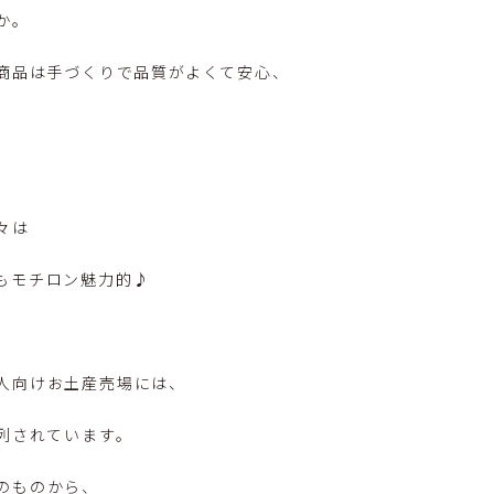
か。
P商品は手づくりで品質がよくて安心、
々は
もモチロン魅力的♪
人向けお土産売場には、
列されています。
のものから、