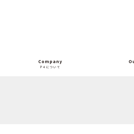
Company
O
P４について