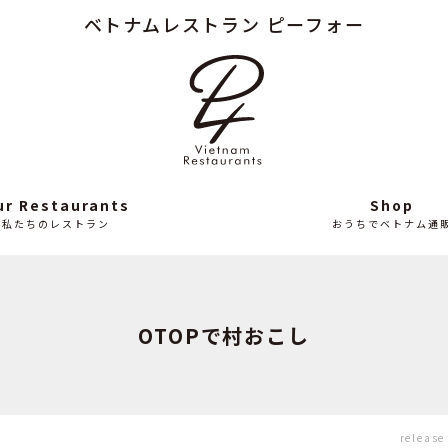
ベトナムレストラン ピーフォー
Column
News
読み
最
もの
近
の
ニ
ュ
ー
ス
ur Restaurants
Shop
私たちのレストラン
おうちでベトナム通
OTOPで村おこし
release