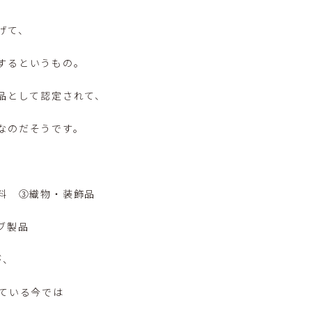
げて、
するというもの。
商品として認定されて、
なのだそうです。
飲料 ③織物・装飾品
ブ製品
が、
れている今では