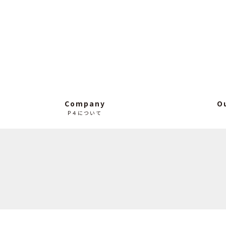
Company
O
P４について