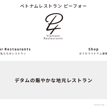
ベトナムレストラン ピーフォー
Column
News
読み
最
もの
近
の
ニ
ュ
ー
ス
ur Restaurants
Shop
私たちのレストラン
おうちでベトナム通
デタムの賑やかな地元レストラン
release 