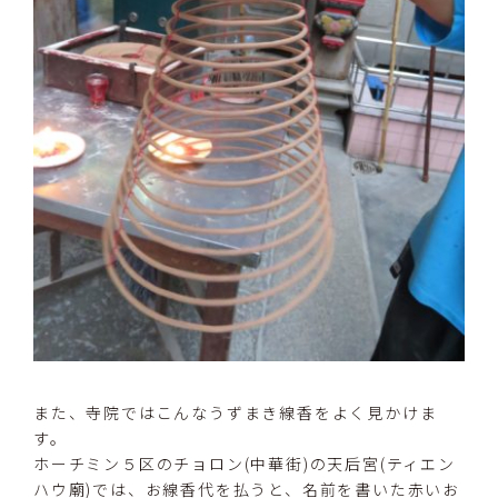
また、寺院ではこんなうずまき線香をよく見かけま
す。
ホーチミン５区のチョロン(中華街)の天后宮(ティエン
ハウ廟)では、お線香代を払うと、名前を書いた赤いお