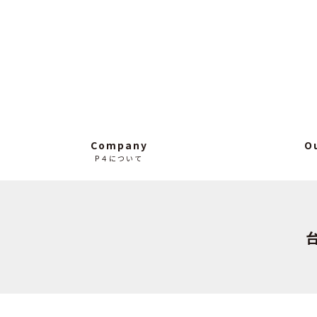
Company
O
P４について