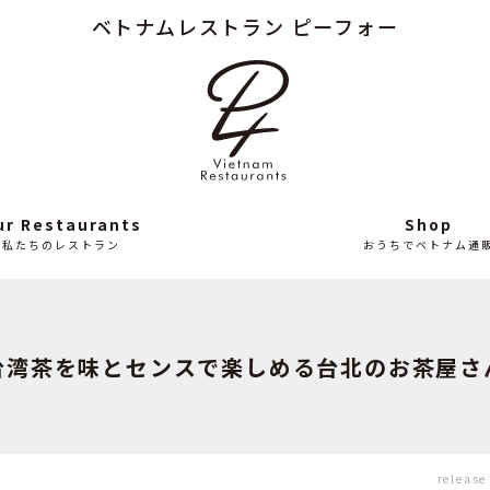
ベトナムレストラン ピーフォー
Column
News
読み
最
もの
近
の
ニ
ュ
ー
ス
ur Restaurants
Shop
私たちのレストラン
おうちでベトナム通
台湾茶を味とセンスで楽しめる台北のお茶屋さ
release