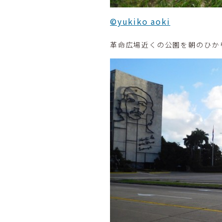
©yukiko aoki
革命広場近くの公園を朝のひか