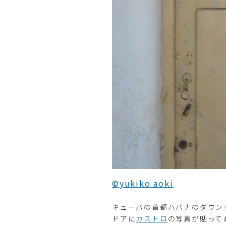
©yukiko aoki
キューバの首都ハバナのダウン
ドアに
カストロ
の写真が貼って