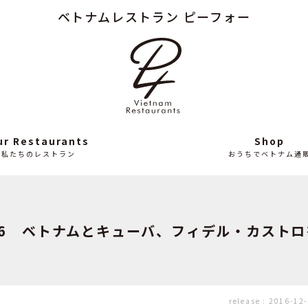
ベトナムレストラン ピーフォー
Column
News
読み
最
もの
近
の
ニ
ュ
ー
ス
ur Restaurants
Shop
私たちのレストラン
おうちでベトナム通
136 ベトナムとキューバ、フィデル・カスト
release :
2016-12