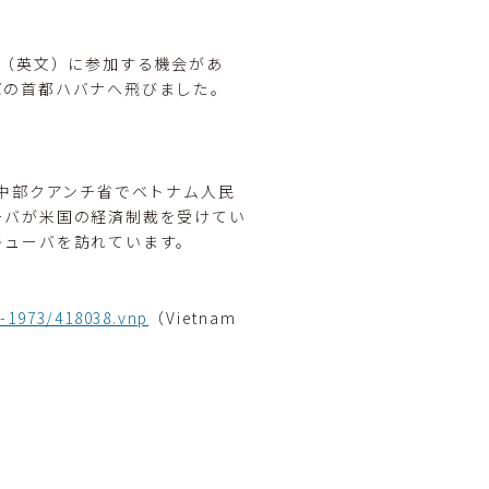
（英文）に参加する機会があ
バの首都ハバナへ飛びました。
）
ナム中部クアンチ省でベトナム人民
ーバが米国の経済制裁を受けてい
キューバを訪れています。
-1973/418038.vnp
（Vietnam