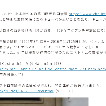
催された生物多様性条約第13回締約国会議
https://www.cbd.int
ムと特別な友好関係にあるキューバが近いことを知り、キュー
は自らの血を捧げる用意がある」（1973年クアンチ解放区にて
会議長（1926年8月13日〜2016年11月25日）が、ベト
葉です。ベトナムとキューバは、ベトナム戦争のときも、キュ
きました。近年は農業や経済の発展のためにベトナムの首脳が
l Castro thăm Việt Nam năm 1973
phim-mau-lanh-tu-cuba-fidel-castro-tham-viet-nam-nam
京外国語大学）
カストロ前議長の追悼式が行われ、特別番組が放送されました。
s/politics/161205065858.html
（VIET JO）