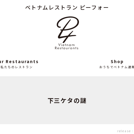
ベトナムレストラン ピーフォー
Column
News
読み
最
もの
近
の
ニ
ュ
ー
ス
ur Restaurants
Shop
私たちのレストラン
おうちでベトナム通
下三ケタの謎
release 