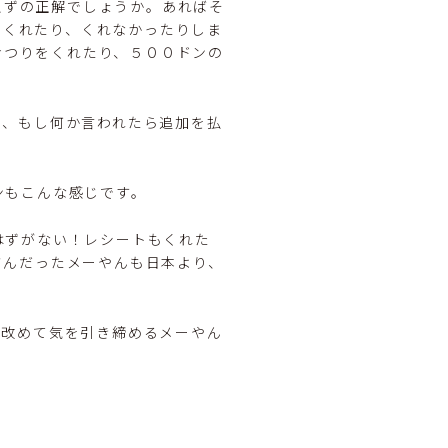
えずの正解でしょうか。あればそ
てくれたり、くれなかったりしま
おつりをくれたり、５００ドンの
め、もし何か言われたら追加を払
ンもこんな感じです。
はずがない！レシートもくれた
さんだったメーやんも日本より、
ら改めて気を引き締めるメーやん