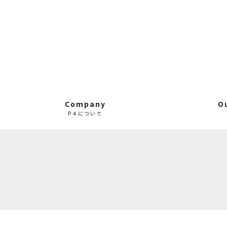
Company
O
P４について