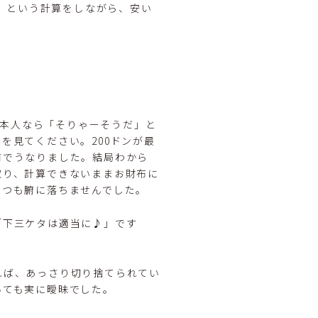
、という計算をしながら、安い
？
。日本人なら「そりゃーそうだ」と
を見てください。200ドンが最
前でうなりました。結局わから
取り、計算できないままお財布に
いつも腑に落ちませんでした。
「下三ケタは適当に♪」です
れば、あっさり切り捨てられてい
いても実に曖昧でした。