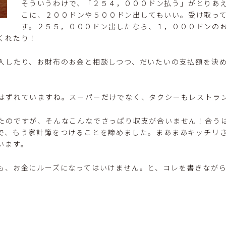
そういうわけで、「２５４，０００ドン払う」がとりあ
こに、２００ドンや５００ドン出してもいい。受け取っ
す。２５５，０００ドン出したなら、１，０００ドンの
くれたり！
入したり、お財布のお金と相談しつつ、だいたいの支払額を決
はずれていますね。スーパーだけでなく、タクシーもレストラ
たのですが、そんなこんなでさっぱり収支が合いません！合う
で、もう家計簿をつけることを諦めました。まあまあキッチリ
います。
も、お金にルーズになってはいけません。と、コレを書きなが