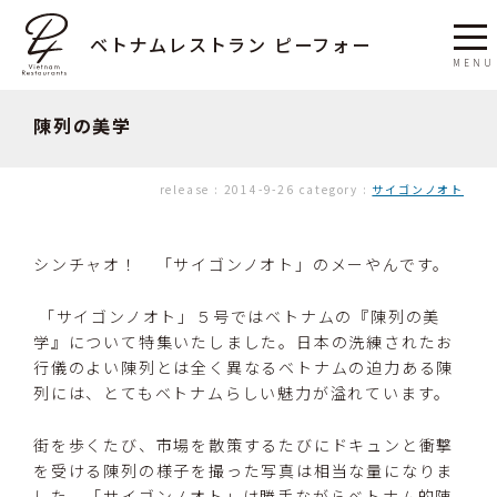
ベトナムレストラン ピーフォー
陳列の美学
release :
2014-9-26
category :
サイゴンノオト
シンチャオ！ 「サイゴンノオト」のメーやんです。
「サイゴンノオト」５号ではベトナムの『陳列の美
学』について特集いたしました。日本の洗練されたお
行儀のよい陳列とは全く異なるベトナムの迫力ある陳
列には、とてもベトナムらしい魅力が溢れています。
街を歩くたび、市場を散策するたびにドキュンと衝撃
を受ける陳列の様子を撮った写真は相当な量になりま
した。「サイゴンノオト」は勝手ながらベトナム的陳