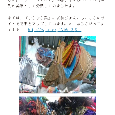
列の美学として分類してみましたよ。
まずは、『ぶらぶら系』。以前ぴょんこもこちらのサ
イトで記事をアップしています。※
「
ぶらさがってま
す♪♪」
http://wp.me/p1Vi6c-3jS