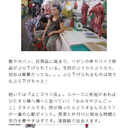
服やカバン、日用品に始まり、リボンの束やバイク用
品がぶら下げられている。生肉のぶうらりぶうらり、
初めは衝撃だったな。。。ぶら下げられるものは何で
もぶら下げちゃえ！
続いては『よこズラリ系』。スペースに余裕があれば
ひたすら横へ横へと並べていく「おみせやさんごっ
こ」スタイルです。雨が降ったらどうするんだろう？
が一番の心配ポイント。用意と片付けに相当な時間と
労力を費やすはずです。道路脇で出会えます。