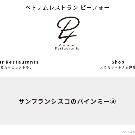
ベトナムレストラン ピーフォー
Column
News
読み
最
もの
近
の
ニ
ュ
ー
ス
ur Restaurants
Shop
私たちのレストラン
おうちでベトナム通
サンフランシスコのバインミー③
releas