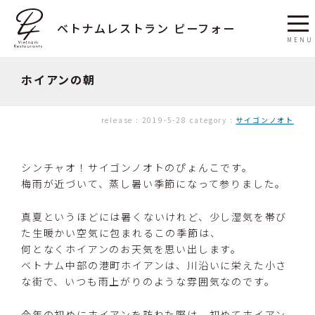
ベトナムレストラン ピーフォー
ホイアンの朝
release :
2019-5-28
category :
サイゴンノオト
シンチャオ！サイゴンノオトのぴょんこです。
梅雨が近づいて、蒸し暑い季節になって参りました。
真夏というほどには暑くないけれど、少し湿気を帯び
た生暖かい空気に包まれるこの季節は、
何となくホイアンのお天気を思い出します。
ベトナム中部の港町ホイアンは、川沿いに栄えた小さ
な街で、いつも雨上がりのような雰囲気なのです。
今年の初めにホイアンを訪ねた際は、初めてホイアン