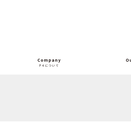
Company
O
P４について