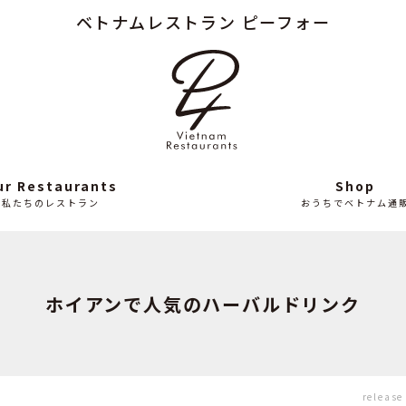
ベトナムレストラン ピーフォー
Column
News
読み
最
もの
近
の
ニ
ュ
ー
ス
ur Restaurants
Shop
私たちのレストラン
おうちでベトナム通
ホイアンで人気のハーバルドリンク
release