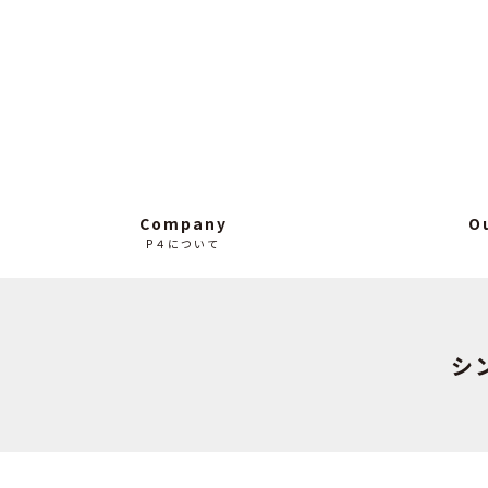
Company
O
P４について
シ