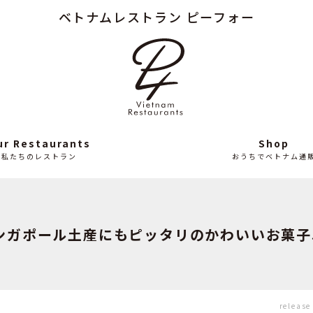
ベトナムレストラン ピーフォー
Column
News
読み
最
もの
近
の
ニ
ュ
ー
ス
ur Restaurants
Shop
私たちのレストラン
おうちでベトナム通
ンガポール土産にもピッタリのかわいいお菓子
release