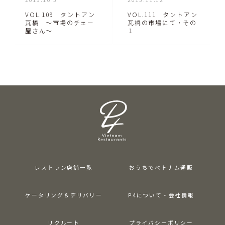
VOL.109 タントアン
VOL.111 タントアン
瓦橋 〜市場のチェー
瓦橋の市場にて・その
屋さん〜
１
レストラン店舗一覧
おうちでベトナム通販
ケータリング＆デリバリー
P4について・会社情報
リクルート
プライバシーポリシー