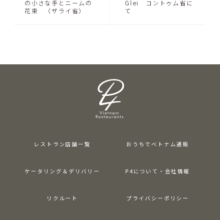
の小さな手とニームの
Glei コントゥム省に
花束 （ザライ省）
て
レストラン店舗一覧
おうちでベトナム通販
ケータリング＆デリバリー
P4について・会社情報
リクルート
プライバシーポリシー