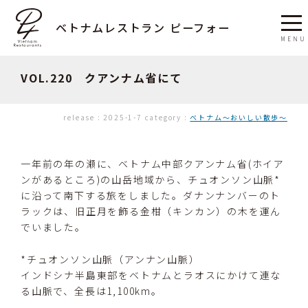
ベトナムレストラン ピーフォー
VOL.220 クアンナム省にて
release :
2025-1-7
category :
ベトナム〜おいしい散歩〜
一年前の年の瀬に、ベトナム中部クアンナム省(ホイア
ンがあるところ)の山岳地域から、チュオンソン山脈*
に沿って南下する旅をしました。ダナンナンバーのト
ラックは、旧正月を飾る金柑（キンカン）の木を運ん
でいました。
*チュオンソン山脈（アンナン山脈）
インドシナ半島東部をベトナムとラオスにかけて連な
る山脈で、全長は1,100km。