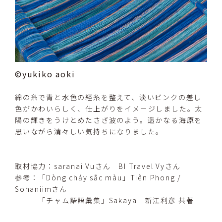
©yukiko aoki
綿の糸で青と水色の経糸を整えて、淡いピンクの差し
色がかわいらしく、仕上がりをイメージしました。太
陽の輝きをうけとめたさざ波のよう。遥かなる海原を
思いながら清々しい気持ちになりました。
取材協力：saranai Vuさん BI Travel Vyさん
参考：「Dòng chảy sắc màu」Tiên Phong /
Sohaniimさん
「チャム語語彙集」Sakaya 新江利彦 共著