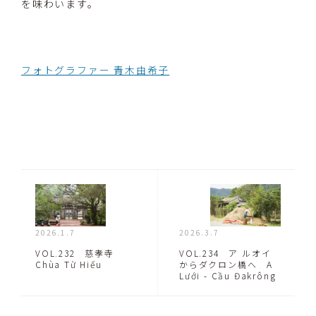
を味わいます。
フォトグラファー 青木由希子
2026.1.7
2026.3.7
VOL.232 慈孝寺
VOL.234 ア ルオイ
Chùa Từ Hiếu
からダクロン橋へ A
Lưới - Cầu Đakrông