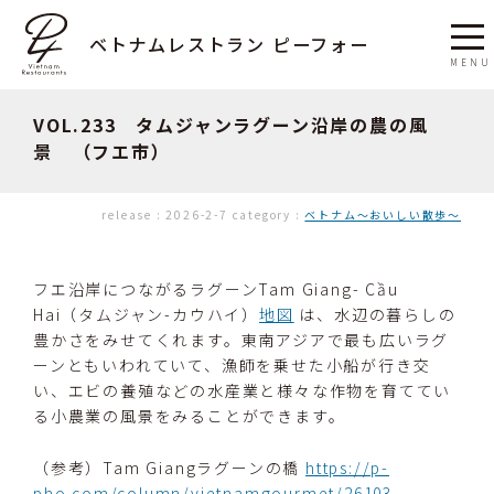
ベトナムレストラン ピーフォー
VOL.233 タムジャンラグーン沿岸の農の風
景 （フエ市）
release :
2026-2-7
category :
ベトナム〜おいしい散歩〜
フエ沿岸につながるラグーンTam Giang- Cầu
Hai（タムジャン-カウハイ）
地図
は、水辺の暮らしの
豊かさをみせてくれます。東南アジアで最も広いラグ
ーンともいわれていて、漁師を乗せた小船が行き交
い、エビの養殖などの水産業と様々な作物を育ててい
る小農業の風景をみることができます。
（参考）Tam Giangラグーンの橋
https://p-
pho.com/column/vietnamgourmet/26103