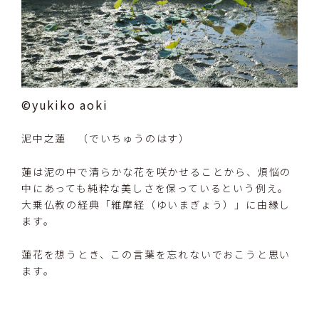
©yukiko aoki
泥中之蓮 （でいちゅうのはす）
蓮は泥の中で清らかな花を咲かせることから、煩悩の
中にあっても純粋な美しさを保っているという例え。
大乗仏教の経典「維摩経（ゆいまぎょう）」に由縁し
ます。
蓮花を想うとき、この言葉を忘れないでおこうと思い
ます。