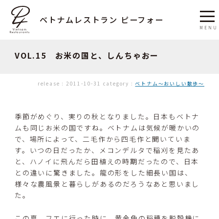
ベトナムレストラン ピーフォー
VOL.15 お米の国と、しんちゃおー
release :
2011-10-31
category :
ベトナム〜おいしい散歩〜
季節がめぐり、実りの秋となりました。日本もベトナ
ムも同じお米の国ですね。ベトナムは気候が暖かいの
で、場所によって、二毛作から四毛作と聞いていま
す。いつの日だったか、メコンデルタで稲刈を見たあ
と、ハノイに飛んだら田植えの時期だったので、日本
との違いに驚きました。龍の形をした細長い国は、
様々な農風景と暮らしがあるのだろうなあと思いまし
た。
この夏、フエに行った時に、黄金色の稲穂を脱穀機に