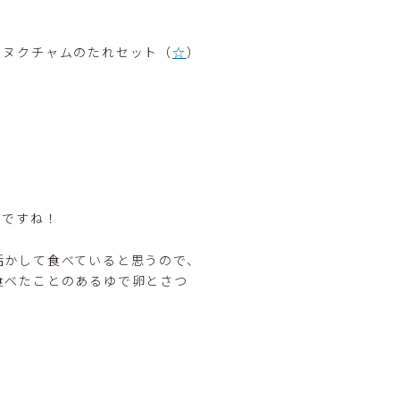
とヌクチャムのたれセット（
☆
）
いですね！
活かして食べていると思うので、
食べたことのあるゆで卵とさつ