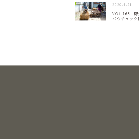
2020.4.21
VOL.165 野
バウチュック