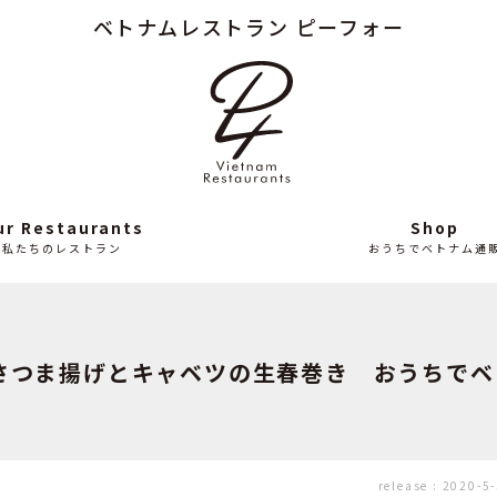
ベトナムレストラン ピーフォー
Column
News
読み
最
もの
近
の
ニ
ュ
ー
ス
ur Restaurants
Shop
私たちのレストラン
おうちでベトナム通
卵とさつま揚げとキャベツの生春巻き おうちで
release :
2020-5