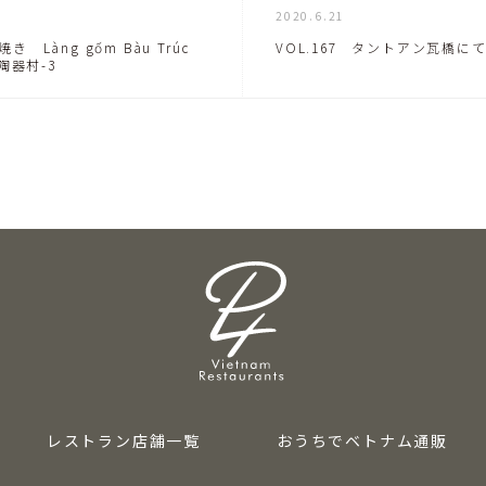
2020.6.21
焼き Làng gốm Bàu Trúc
VOL.167 タントアン瓦橋に
陶器村-3
レストラン店舗一覧
おうちでベトナム通販