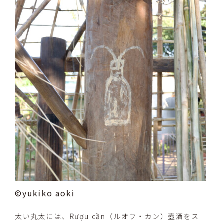
©yukiko aoki
太い丸太には、Rượu cần（ルオウ・カン）壺酒をス