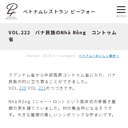
ベトナムレストラン ピーフォー
VOL.222 バナ民族のNhà Rông コントゥム
省
release :
2025-3-7
category :
ベトナム〜おいしい散歩〜
クアンナム省から中部高原コントゥム省に入り、バナ
民族の村に立ち寄ることができました。
VOL.
220
VOL.
221
のつづきです。
Nhà Rông（ニャー・ロン）という高床式の茅葺き屋
根の家を建てていました。村の集会所になるそうで
す。大きな屋根の美しいシンボリックな佇まいです。